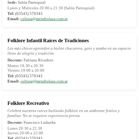
Sede:
Salón Parroquial
Lunes y Miércoles 20:00 a 21:30 (Salón Parroquial)
Tel:
(03543) 570343
Email:
cultura@mendiolaza.com.ar
Folklore Infantil Raíces de Tradiciones
Los más chicos aprenden a bailar chacarera, gato y zamba en un espacio
lleno de alegría y tradición.
Docente:
Fabiana Rivadero
Martes 19:30 a 20:30
Viernes 19:00 a 20:00
Tel:
(03543) 570343
Email:
cultura@mendiolaza.com.ar
Folklore Recreativo
Celebrá nuestras raíces bailando folklore en un ambiente festivo y
familiar. No se requiere experiencia previa.
Docente:
Francisco Ludueña
Lunes 20:30 a 22:30
Jueves 20:00 a 22:00
Tel:
(03543) 570343