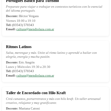
Portugués Básico para Turismo
Preparate para viajar o trabajar en contextos turísticos con lo esencial
del idioma portugués.
Docente:
Héctor Vergara
Viernes 18:00 a 19:10
Tel:
(03543) 570343
Email:
cultura@mendiolaza.com.ar
Ritmos Latinos
Salsa, merengue y más. Unite al ritmo latino y aprendé a bailar con
alegría, energía y mucha pasión.
Docente:
Eric Aragón
Lunes y Miércoles 19:30 a 20:30
Tel:
(03543) 570343
Email:
cultura@mendiolaza.com.ar
Taller de Encordado con Hilo Kraft
Creá canastos, portarretratos y más con hilo kraft. Un taller artesanal
creativo, relajante y muy gratificante.
Docente:
Mariana Catoni