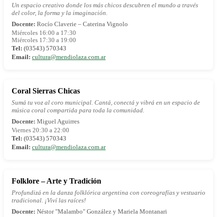
Un espacio creativo donde los más chicos descubren el mundo a través
del color, la forma y la imaginación.
Docente:
Rocío Claverie – Caterina Vignolo
Miércoles 16:00 a 17:30
Miércoles 17:30 a 19:00
Tel:
(03543) 570343
Email:
cultura@mendiolaza.com.ar
Coral Sierras Chicas
Sumá tu voz al coro municipal. Cantá, conectá y vibrá en un espacio de
música coral compartida para toda la comunidad.
Docente:
Miguel Aguirres
Viernes 20:30 a 22:00
Tel:
(03543) 570343
Email:
cultura@mendiolaza.com.ar
Folklore – Arte y Tradición
Profundizá en la danza folklórica argentina con coreografías y vestuario
tradicional. ¡Viví las raíces!
Docente:
Néstor "Malambo" González y Mariela Montanari