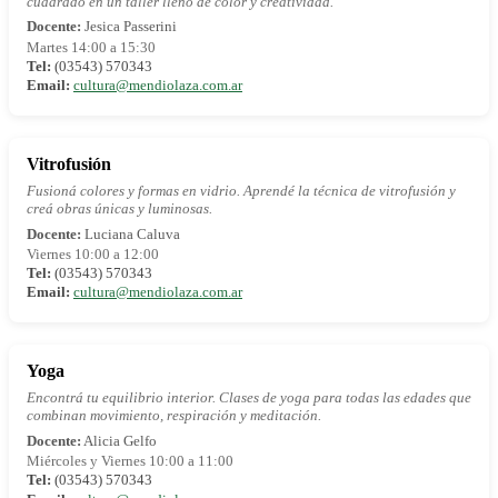
cuadrado en un taller lleno de color y creatividad.
Docente:
Jesica Passerini
Martes 14:00 a 15:30
Tel:
(03543) 570343
Email:
cultura@mendiolaza.com.ar
Vitrofusión
Fusioná colores y formas en vidrio. Aprendé la técnica de vitrofusión y
creá obras únicas y luminosas.
Docente:
Luciana Caluva
Viernes 10:00 a 12:00
Tel:
(03543) 570343
Email:
cultura@mendiolaza.com.ar
Yoga
Encontrá tu equilibrio interior. Clases de yoga para todas las edades que
combinan movimiento, respiración y meditación.
Docente:
Alicia Gelfo
Miércoles y Viernes 10:00 a 11:00
Tel:
(03543) 570343